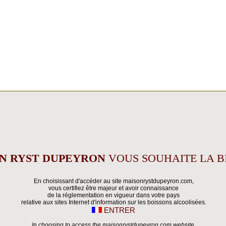
N RYST DUPEYRON
VOUS SOUHAITE LA B
En choisissant d'accéder au site maisonrystdupeyron.com,
vous certifiez être majeur et avoir connaissance
de la réglementation en vigueur dans votre pays
relative aux sites Internet d'information sur les boissons alcoolisées.
ENTRER
In choosing to access the maisonrystdupeyron.com website,