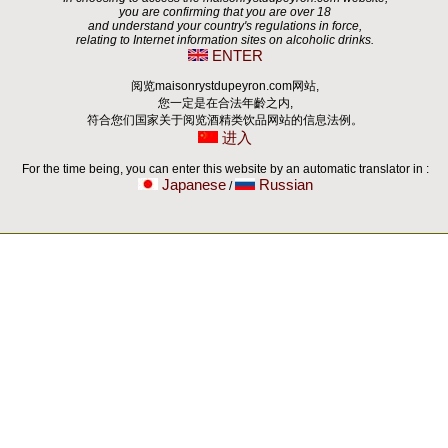
you are confirming that you are over 18
and understand your country's regulations in force,
relating to Internet information sites on alcoholic drinks.
ENTER
阅览maisonrystdupeyron.com网站,
您一定是在合法年齡之内,
符合您们国家关于阅览酒精类饮品网站的信息法例。
进入
For the time being, you can enter this website by an automatic translator in :
Japanese
Russian
/